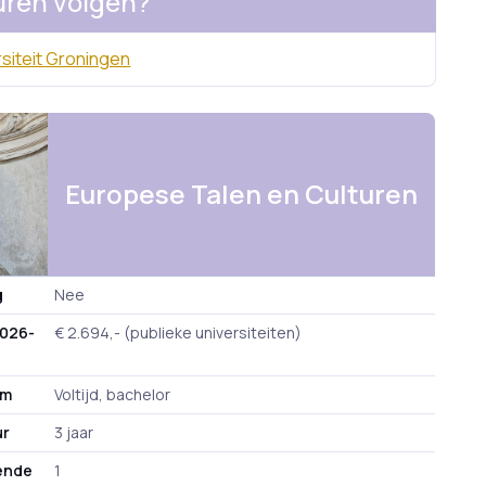
uren volgen?
rsiteit Groningen
Europese Talen en Culturen
g
Nee
2026-
€ 2.694,- (publieke universiteiten)
rm
Voltijd, bachelor
ur
3 jaar
tende
1