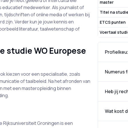
die je hebt geleerd of interculturele
master
 educatief medewerker. Als journalist of
Titel na studi
tijdschriften of online media of werken bij
d zijn. Verder kun je jouw kennis en
ETCS punten
orbeeld literatuur, taalwetenschap of
Voertaal stud
 je studie WO Europese
Profielkeu
Numerus f
ok kiezen voor een specialisatie, zoals
municatie of taalbeleid. Na het afronden van
an met een masteropleiding binnen
Heb jij rec
ding.
Wat kost d
 Rijksuniversiteit Groningen is een