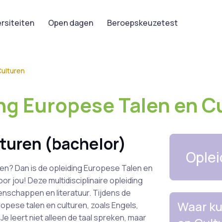
rsiteiten
Open dagen
Beroepskeuzetest
ulturen
ing Europese Talen en C
turen (bachelor)
Oplei
uren? Dan is de opleiding Europese Talen en
or jou! Deze multidisciplinaire opleiding
enschappen en literatuur. Tijdens de
Waar ku
opese talen en culturen, zoals Engels,
Je leert niet alleen de taal spreken, maar