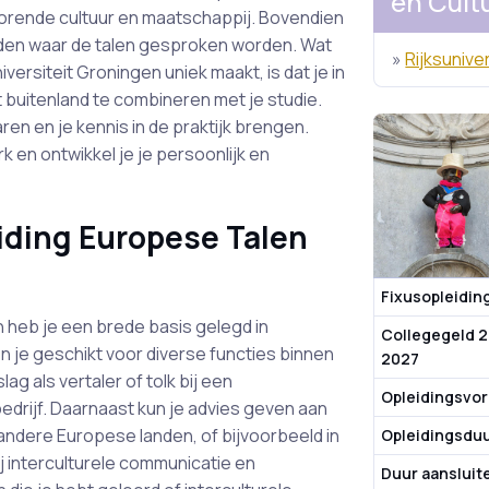
en Cult
horende cultuur en maatschappij. Bovendien
landen waar de talen gesproken worden. Wat
»
Rijksunive
ersiteit Groningen uniek maakt, is dat je in
et buitenland te combineren met je studie.
aren en je kennis in de praktijk brengen.
 en ontwikkel je je persoonlijk en
iding Europese Talen
Fixusopleidin
 heb je een brede basis gelegd in
Collegegeld 
n je geschikt voor diverse functies binnen
2027
ag als vertaler of tolk bij een
Opleidingsvo
bedrijf. Daarnaast kun je advies geven aan
andere Europese landen, of bijvoorbeeld in
Opleidingsdu
j interculturele communicatie en
Duur aanslui